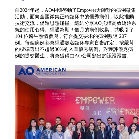
自2024年起，AO中國啓動了Empower大師營的病例徵集
活動，面向全國徵集正畸臨床中的優秀病例，以此推動
技術交流，促進思想碰撞，總結分享AO托槽高效矯治系
統的使用心得。經過為期 3 個月的病例收集，共吸引了
104 位醫生熱情參與，符合提交要求的病例數達 207
例。每個病例都會經過數名臨床專家盲審評定，按嚴苛
的標準選出不超過30%的入圍優秀病例。對獲評優秀病
例的提交醫生，將會獲得由AO公司頒出的認證證書。