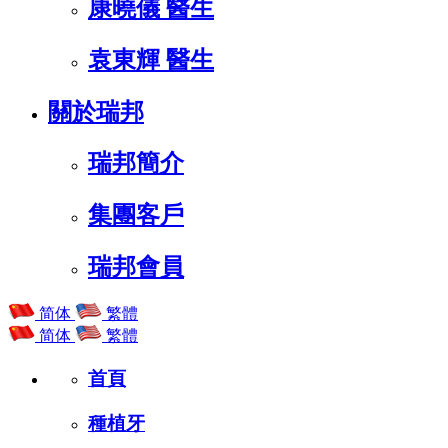
康曉儀 醫生
袁東輝 醫生
關於瑞邦
瑞邦簡介
集團客戶
瑞邦會員
简体
繁體
简体
繁體
首頁
種植⽛