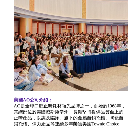
美國AO公司介紹：
AO是全球口腔正畸耗材領先品牌之一，創始於1968年，
其總部位於美國威斯康辛州。長期堅持提供品質至上的
正畸產品，以惠及臨床。旗下的金屬自鎖托槽、陶瓷自
鎖托槽、彈力產品等連續多年榮獲美國Townie Choice