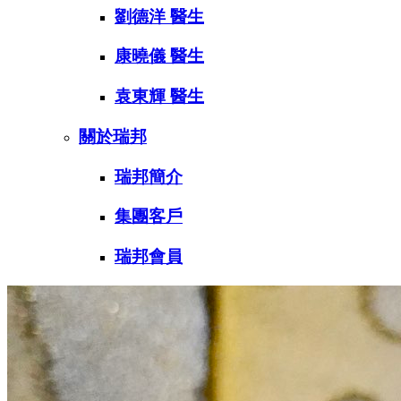
劉德洋 醫生
康曉儀 醫生
袁東輝 醫生
關於瑞邦
瑞邦簡介
集團客戶
瑞邦會員