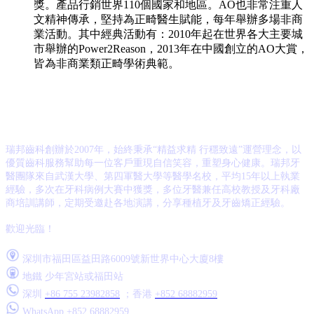
獎。產品行銷世界110個國家和地區。AO也非常注重人
文精神傳承，堅持為正畸醫生賦能，每年舉辦多場非商
業活動。其中經典活動有：2010年起在世界各大主要城
市舉辦的Power2Reason，2013年在中國創立的AO大賞，
皆為非商業類正畸學術典範。
瑞邦齒科創辦於2007年，始終秉承“精益求精 行穩致遠”運營理念，以
優質齒科服務幫助每一位客戶重現自信笑容，重塑身心健康。
瑞邦牙
醫團隊來自武漢大學、第四軍醫大學等醫學名校，平均15年以上執業
經驗，多次在牙科病例大賽中獲獎，多位牙醫兼任高校教授及牙科廠
商培訓講師，定期受邀赴各地演講，分享種植牙及牙齒矯正經驗。
歡迎光臨！
深圳市福田區益田路6009號新世界中心大廈8樓
地鐵 少年宮站或福田站
深圳
+86 755 23982858
；香港
+852 68882959
WhatsApp
+852 68882959