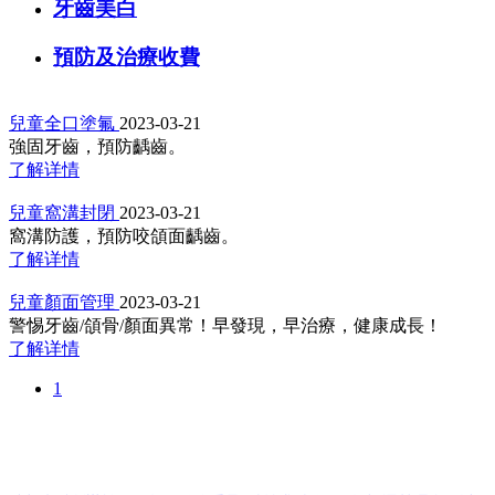
牙齒美白
預防及治療收費
兒童全口塗氟
2023-03-21
強固牙齒，預防齲齒。
了解详情
兒童窩溝封閉
2023-03-21
窩溝防護，預防咬頜面齲齒。
了解详情
兒童顏面管理
2023-03-21
警惕牙齒/頜骨/顏面異常！早發現，早治療，健康成長！
了解详情
1